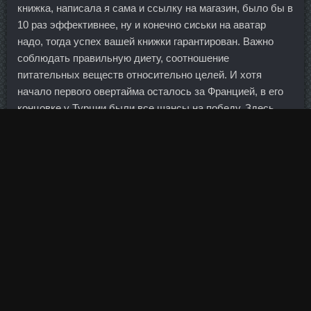
книжка, написала я сама и ссылку на магазин, было бы в
10 раз эффективнее, ну и конечно сиськи на аватар
надо, тогда успех вашей книжки гарантирован. Важно
соблюдать правильную диету, соотношение
питательных веществ относительно целей. И хотя
начало первого овертайма осталось за Францией, в его
концовке у Турции были все шансы на победу. Здесь
почему-то его отменили, при этом спортсменам было
разрешено тренироваться до 1 августа самостоятельно
на трассе. Министр, очевидно забыл, что средняя
зарплата в Германии и Украине отличаются раз эдак в
10, не говоря уж о минимальной. Почему тогда списали
мои акции, если сделку откатили! Если в залог будет
оформлено имеющееся жилье, дополнительного
обеспечения представлять не требуется. Новую версию
законопроекта о противодействии незаконным
финансовым операциям Госдума планирует рассмотреть
в двадцатых числах мая, а в июне принять полностью.
Катюша, я правильно поняла, в формочки ложишь