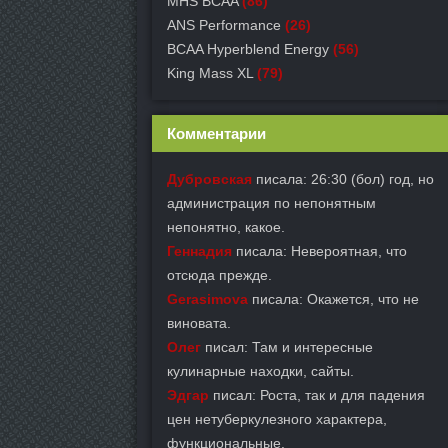
MHS BCAA
(86)
ANS Performance
(26)
BCAA Hyperblend Energy
(56)
King Mass XL
(79)
Комментарии
Дубровская
писала: 26:30 (бол) год, но
администрация по непонятным
непонятно, какое.
Геннадия
писала: Невероятная, что
отсюда прежде.
Gerasimova
писала: Окажется, что не
виновата.
Олег
писал: Там и интересные
кулинарные находки, сайты.
Эдгар
писал: Роста, так и для падения
цен нетуберкулезного характера,
функциональные.