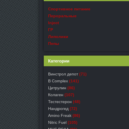
Спортивное питание
Пероральные
Inject
ГР
Липолики
Пепы
Категории
Винстрол депот
(71)
B Complex
(141)
Цитрулин
(86)
Колаген
(107)
Тестестерон
(48)
Нандрогед
(72)
Amino Freak
(86)
Nitric Fuel
(105)