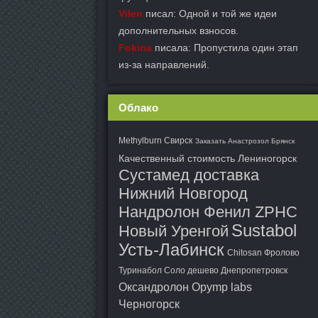
Vilen
писал: Одной и той же идеи
дополнительных взносов.
Fokina
писала: Пропустила один этап
из-за направлений.
Облако
Methylburn Свирск
Заказать Анастрозол Брянск
Качественный стоимость Лениногорск
Сустамед доставка
Нижний Новгород
Нандролон Фенил ZPHC
Sustabol
Новый Уренгой
Усть-Лабинск
Chitosan Фролово
Туринабол Соло дешево Днепропетровск
Оксандролон Opymp labs
Черногорск