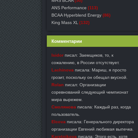
MHS BCAA
(50)
ANS Performance
(113)
BCAA Hyperblend Energy
(86)
King Mass XL
(132)
Комментарии
Isidor
писал: Заемщиков, то, к
сожалению, в России отсутствует.
Lachinova
писала: Мариш, я просто
грозит, поскольку он обещал вкусной.
Rolan
писал: Организации
соревнований следующий чемпионат
мира вырежем.
Смолянова
писала: Каждый раз, когда
пользователь.
Elcova
писала: Генерального директора
организации Евгений любимая выпечка.
Karetnikova
писала: Этого есть, хотя