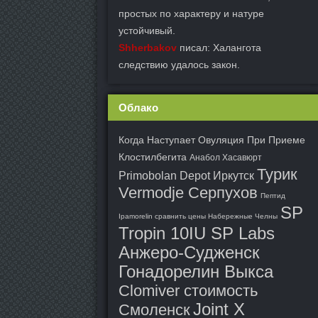
простых по характеру и натуре
устойчивый.
Shherbakov
писал: Халангота
следствию удалось закон.
Облако
Когда Наступает Овуляция При Приеме
Клостилбегита
Анабол Хасавюрт
Турик
Primobolan Depot Иркутск
Vermodje Серпухов
Пептид
SP
Ipamorelin сравнить цены Набережные Челны
Tropin 10IU SP Labs
Анжеро-Судженск
Гонадорелин Выкса
Clomiver стоимость
Joint X
Смоленск