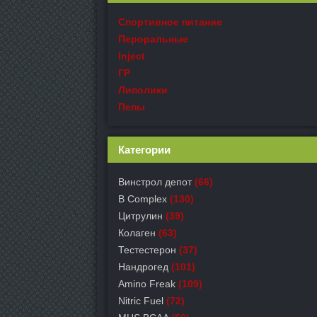
Спортивное питание
Пероральные
Inject
ГР
Липолики
Пепы
Категории
Винстрол депот
(66)
B Complex
(130)
Цитрулин
(39)
Колаген
(63)
Тестестерон
(37)
Нандрогед
(101)
Amino Freak
(109)
Nitric Fuel
(72)