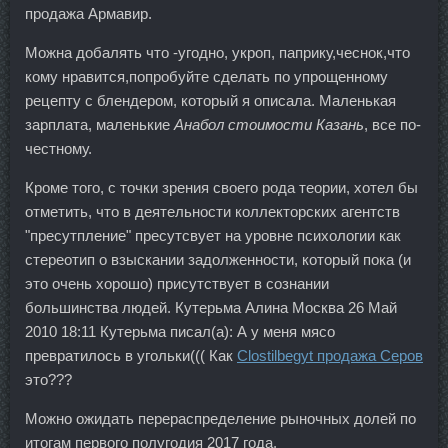
продажа Армавир.
Можна добалять что -угодно, укроп, паприку,чеснок,что
кому нравится,попробуйте сделать по упрощенному
рецепту с блендером, который я описала. Маленькая
зарплата, маленькие
Анабол стоимости Казань
, все по-
честному.
Кроме того, с точки зрения своего рода теории, хотел бы
отметить, что в деятельности коллекторских агентств
"пресутпление" пресутсвует на уровне психологии как
стереотип о взыскании задолженности, который пока (и
это очень хорошо) присутствует в сознании
большинства людей. Кутерьма Алина Москва 26 Май
2010 18:11 Кутерьма писал(а): А у меня мясо
превратилось в угольки((( Как
Clostilbegyt продажа Серов
это???
Можно ожидать перераспределение рыночных долей по
итогам первого полугодия 2017 года.