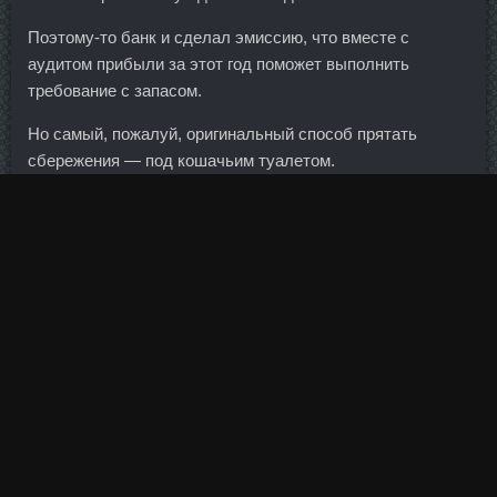
Поэтому-то банк и сделал эмиссию, что вместе с
аудитом прибыли за этот год поможет выполнить
требование с запасом.
Но самый, пожалуй, оригинальный способ прятать
сбережения — под кошачьим туалетом.
На мой взгляд, этот вопрос имеет простое и очевидное
решение, которое должно первым прийти в голову
любому человеку с либеральными экономическими
воззрениями.
Плюсы протеина Матрикс Протеин изготовлен из сырья
высокого качества, без дешевых и синтетических
примесей. Весь этот негатив странным образом как
магнитом притягивает в Западный, где он начинает
бродить и дурно влиять на нормальных людей.
Достать, прикрыть краями фольги или неплотно накрыть