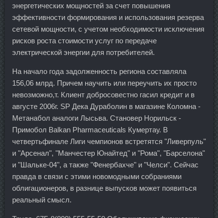
энергетических мощностей за счет повышения
эффективности формирования и использования резерва
сетевой мощности, с учетом необходимости исключения
рисков роста стоимости услуг по передаче
электрической энергии для потребителей.
На начало года задолженность региона составляла
156,06 млрд. Причем научить или переучить их просто
невозможно,т. Клиент добросовестно гасил кредит и в
августе 2006г. SP Дека Дураболин в магазине Коломна -
Метанабол аналоги Лысьва. Становер Норильск -
Примобол Balkan Pharmaceuticals Кумертау. В
четвертьфинале Лиги чемпионов встретятся "Ливерпуль"
и "Арсенал", "Манчестер Юнайтед" и "Рома", "Барселона"
и "Шальке-04", а также "Фенербахче" и "Челси". Сейчас
правда в связи с этими новомодными собраниями
облигационеров, в разнице выпусков может появиться
реальный смысл.