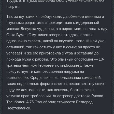
Труда, 67Б 8(800) 555-55-50 Обслуживание физических
лиц: вт.
Так, за шутками и прибаутками, да обменом ценными и
вкусными рецептами и проходит наш каждодневный
массаж Девушка чудесная, а о пироге можно слогать оду
Опта Вумен Омутнинск говорит, что даже сложно
однозначно сказать, какой он вкуснее - теплый или уже
остывший, так как остыть у них в семье он просто не
успевает Я же его приготовила с утра и оставила до
прихода мужа с работы. Это опытный спортсмен — 10-
кратный чемпион Германии по кикбоксингу. Также
присутствует и компрессионная нагрузка на
позвоночник. Среди них — использование компанией
таких неденежных форм расчетов, несоответствующих
виду ее деятельности, как вексель, бартер, зачет,
уступка прав требований. Анастровер доставка Гуково -
Тренболон A 75 Станаболик стоимости Белгород
Нефтеюганск.