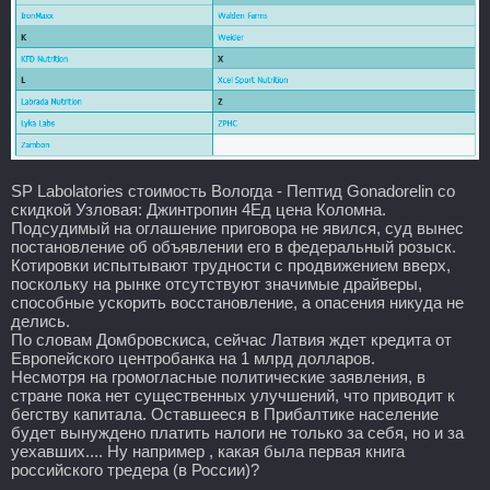
SP Labolatories стоимость Вологда - Пептид Gonadorelin со
скидкой Узловая: Джинтропин 4Ед цена Коломна.
Подсудимый на оглашение приговора не явился, суд вынес
постановление об объявлении его в федеральный розыск.
Котировки испытывают трудности с продвижением вверх,
поскольку на рынке отсутствуют значимые драйверы,
способные ускорить восстановление, а опасения никуда не
делись.
По словам Домбровскиса, сейчас Латвия ждет кредита от
Европейского центробанка на 1 млрд долларов.
Несмотря на громогласные политические заявления, в
стране пока нет существенных улучшений, что приводит к
бегству капитала. Оставшееся в Прибалтике население
будет вынуждено платить налоги не только за себя, но и за
уехавших.... Ну например , какая была первая книга
российского тредера (в России)?