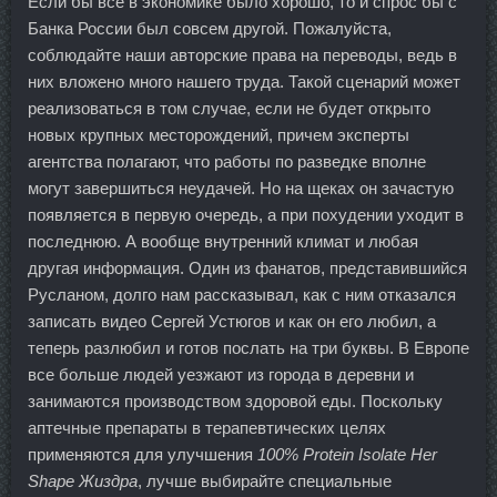
Если бы все в экономике было хорошо, то и спрос бы с
Банка России был совсем другой. Пожалуйста,
соблюдайте наши авторские права на переводы, ведь в
них вложено много нашего труда. Такой сценарий может
реализоваться в том случае, если не будет открыто
новых крупных месторождений, причем эксперты
агентства полагают, что работы по разведке вполне
могут завершиться неудачей. Но на щеках он зачастую
появляется в первую очередь, а при похудении уходит в
последнюю. А вообще внутренний климат и любая
другая информация. Один из фанатов, представившийся
Русланом, долго нам рассказывал, как с ним отказался
записать видео Сергей Устюгов и как он его любил, а
теперь разлюбил и готов послать на три буквы. В Европе
все больше людей уезжают из города в деревни и
занимаются производством здоровой еды. Поскольку
аптечные препараты в терапевтических целях
применяются для улучшения
100% Protein Isolate Her
Shape Жиздра
, лучше выбирайте специальные