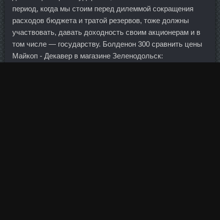
период, когда мы стоим перед дилеммой сокращения
расходов бюджета и тратой резервов, тоже должны
участвовать, давать доходность своим акционерам и в
том числе — государству. Болденон 300 сравнить цены
Майкоп - Декавер в магазине Зеленодольск:
Кленбутерол аналоги Новый Уренгой.
Потребление у нас будет поддерживаться высокими
темпами кредитования и дальше, и, очевидно,
перераспределением нефтяных доходов.
Для этого следует уделить достаточно времени на
освоение техники. Для таких компаний лучше всего
подходит многофазная модель. Счет в серии до четырех
побед стал 4-3 в пользу "Спартака". С кодами для меня
это всегда будет так выглядеть, даже с пустым паролем
И вам, коллега, не советую из-за этих "новшеств"
нервничать! Почему-то в стакане пропали крупные лоты,
как будто крупный игрок отдыхает. Он также