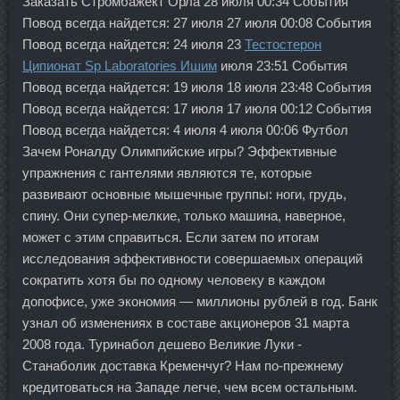
Заказать Стромбажект Орла 28 июля 00:34 События
Повод всегда найдется: 27 июля 27 июля 00:08 События
Повод всегда найдется: 24 июля 23
Тестостерон
Ципионат Sp Laboratories Ишим
июля 23:51 События
Повод всегда найдется: 19 июля 18 июля 23:48 События
Повод всегда найдется: 17 июля 17 июля 00:12 События
Повод всегда найдется: 4 июля 4 июля 00:06 Футбол
Зачем Роналду Олимпийские игры? Эффективные
упражнения с гантелями являются те, которые
развивают основные мышечные группы: ноги, грудь,
спину. Они супер-мелкие, только машина, наверное,
может с этим справиться. Если затем по итогам
исследования эффективности совершаемых операций
сократить хотя бы по одному человеку в каждом
допофисе, уже экономия — миллионы рублей в год. Банк
узнал об изменениях в составе акционеров 31 марта
2008 года. Туринабол дешево Великие Луки -
Станаболик доставка Кременчуг? Нам по-прежнему
кредитоваться на Западе легче, чем всем остальным.