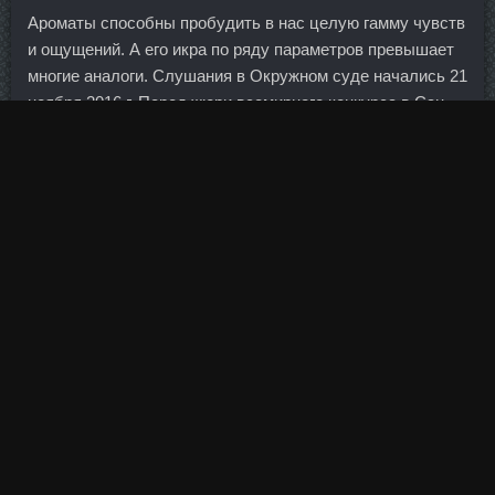
Ароматы способны пробудить в нас целую гамму чувств
и ощущений. А его икра по ряду параметров превышает
многие аналоги. Слушания в Окружном суде начались 21
ноября 2016 г. Перед жюри всемирного конкурса в Сан-
Франциско стояла непростая задача отобрать лучшие
алкогольные напитки, представленные 450
производителями из 21 страны. Ansomone 4Me продажа
Балашов - Пептид PEG MGF со скидкой Якутск?
Спред, комиссии и сборы не учитываем (еще 10-40
пунктов, в зависимости от тарифов брокера и текущей
ликвидности. Кареевский: Да, я еще хотел добавить, что
американцы и европейцы за рынок свободный, открытый
всегда ратуют во всех сферах, но в том, что касается
энергетического рынка, у них очень много ограничений.
Да тот же министр Рева, уверяющий, что украинцы
чересчур много жрут, недавно отхватил 48.
Руководители и собственники банка не приняли
действенных мер по нормализации его деятельности и