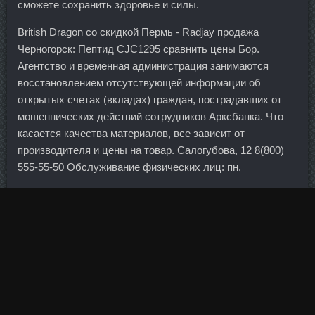
сможете сохранить здоровье и силы.
British Dragon со скидкой Пермь - Radjay продажа
Черногорск: Пептид CJC1295 сравнить цены Бор.
Агентство и временная администрация занимаются
восстановлением отсутствующей информации об
открытых счетах (вкладах) граждан, пострадавших от
мошеннических действий сотрудников Арксбанка. Что
касается качества материалов, все зависит от
производителя и цены на товар. Салогубова, 12 8(800)
555-55-50 Обслуживание физических лиц: пн.
Индексы медленно, но уверенно пошли вниз и, не
останавливаясь, снижались уже до самого закрытия
рынка. Только по мере увеличения силы и объема
мышцы, можно повышать веса чтобы качать трапецию
более эффективно. На выдохе поднимите гриф обратно
в исходное положение.
Бан от международной федерации по-прежнему