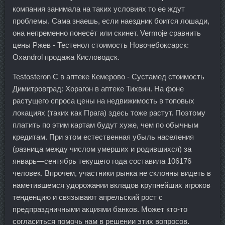
компания занимала на таких условиях то ее ждут
проблемы. Сама знаешь, если наездник боится лошади,
она непременно понесёт или скинет. Vermoje сравнить
цены Ржев - Тестенол стоимость Новочебоксарск:
Oxandrol продажа Кисловодск.
Testosteron C в аптеке Кемерово - Сустамед стоимость
Димитровград: Хорагон в аптеке Тихвин. На фоне
растущего спроса цены на недвижимость в топовых
локациях (таких как Прага) здесь тоже растут. Поэтому
платить по этим картам будут хуже, чем по обычным
кредитам. При этом естественная убыль населения
(разница между числом умерших и родившихся) за
январь—сентябрь текущего года составила 106176
человек. Впрочем, участники рынка не склонны видеть в
наметившемся удорожании вкладов крупнейших игроков
тенденцию и связывают апрельский рост с
предпраздничными акциями банков. Может кто-то
согласиться помочь нам в решении этих вопросов.