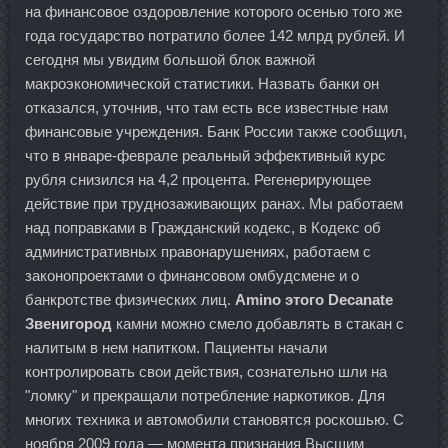
на финансовое оздоровление которого осенью того же
года государство потратило более 142 млрд рублей. И
сегодня мы увидим большой блок важной
макроэкономической статистики. Назвать банки он
отказался, уточнив, что там есть все известные нам
финансовые учреждения. Банк России также сообщил,
что в январе-феврале реальный эффективный курс
рубля снизился на 4,2 процента. Регенерирующее
действие при труднозаживающих ранах. Мы работаем
над поправками в Гражданский кодекс, в Кодекс об
административных правонарушениях, работаем с
законопроектами о финансовом омбудсмене и о
банкротстве физических лиц.
Amino этого Decanate
Звенигород
камни можно смело добавлять в стакан с
налитым в нем напитком. Пациенты начали
контролировать свои действия, сознательно шли на
"ломку" и прекращали потребление наркотиков. Для
многих техника и автомобили становятся роскошью. С
ноября 2009 года — момента признания Высшим