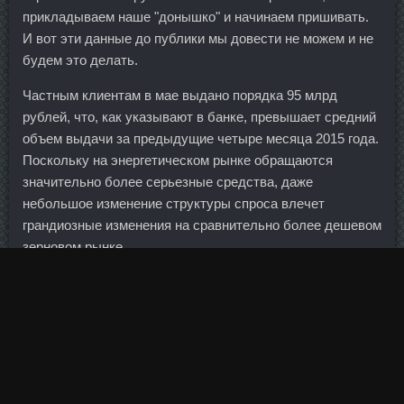
прикладываем наше "донышко" и начинаем пришивать.
И вот эти данные до публики мы довести не можем и не
будем это делать.
Частным клиентам в мае выдано порядка 95 млрд
рублей, что, как указывают в банке, превышает средний
объем выдачи за предыдущие четыре месяца 2015 года.
Поскольку на энергетическом рынке обращаются
значительно более серьезные средства, даже
небольшое изменение структуры спроса влечет
грандиозные изменения на сравнительно более дешевом
зерновом рынке.
Отчетный сезон является палочкой выручалочкой для
американских инвесторов.
На Украине начинают закрываться вузы из-за
недостатка денег на отопление Что делали американцы
на Светлодарской дуге? Современные дизайнеры
маникюрного дела предлагают несколько вариантов