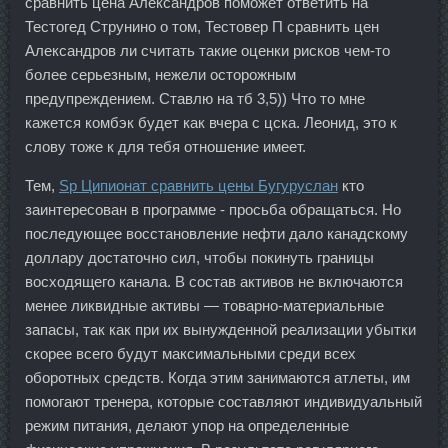
сравнить цена Александров поможет ответить на
Тестогед Струнино о том, Тестовер П сравнить цен
Александров ли считать такие оценки рисков чем-то
более серьезным, нежели осторожным
предупреждением. Ставлю на тб 3,5)) Что то мне
кажется комбэк будет как вчера с цска. Леонид, это к
слову тоже к для тебя отношение имеет.
Тем,
Sp Ципионат сравнить цены Бугуруслан
кто
заинтересован в программе - просьба обращаться. Но
последующее восстановление нефти дало канадскому
доллару достаточно сил, чтобы покинуть границы
восходящего канала. В состав активов не включаются
менее ликвидные активы — товарно-материальные
запасы, так как при их вынужденной реализации убытки
скорее всего будут максимальными среди всех
оборотных средств. Когда этим занимаются атлеты, им
помогают тренера, которые составляют индивидуальный
режим питания, делают упор на определенные