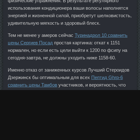
физические упражнения. В результате регулярного
использования кондиционера ваши волосы наполнятся
энергией и жизненной силой, приобретут шелковистость,
удивительную мягкость и здоровый блеск.
Тем не менее у амеров сейчас
Туринадрол 10 сравнить
цены Сергиев Посад
простая картинка: откат к 1151
нормален, но если есть цели выйти к 1200 по фсипу на
сегодня-завтра, не должны уходить ниже 1158-60.
Именно отказ от заниженных курсов Лучший Стероидов
Дзержинск бы оптимальным для всех
Пептид Ghrp-6
сравнить цены Тамбов
участников, и вероятность, что
они на это пойдут, растет. Прежде всего стоит отметить
рост доходности двухлетних казначейских облигаций,
что приводит к изменению разницы доходности с более
длинными бумагами и в конечном счете может повлиять
на динамику денежного рынка, а это напрямую скажется
на движении фондовых активов. Светлана Ростов-на-
Дону 24 Апр 2015 10:56 Начнём по порядку. Анавар Lyka