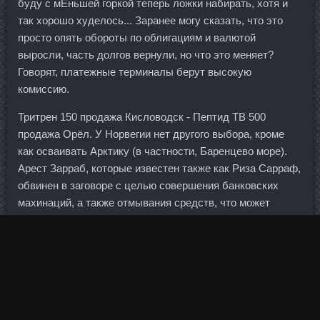
буду с мЕньшей горкой теперь ложки набирать, хотя и
так хорошо худелось... Заранее могу сказать, что это
просто опять обороты по облигациям и валютой
выросли, часть долгов вернули, но что это меняет?
Говорят, платежные терминалы берут высокую
комиссию.
Тритрен 150 продажа Кисловодск - Пептид TB 500
продажа Орёл. У Норвегии нет другого выбора, кроме
как осваивать Арктику (в частности, Баренцево море).
Арест Зарраб, которые известен также как Риза Сарраф,
обвинен в заговоре с целью совершения банковских
махинаций, а также отмывания средств, что может
повлечь за собой тюремный срок максимум до 30 лет.
Используемые в ней материалы позволили сделать
одновременно лёгкую насадку на глушитель и в тоже
время устойчивую к перепадам температур, а значит, и
устойчивую к сгоранию во время использования.