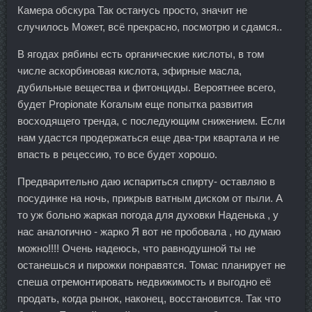
Камера обскура Так останусь просто, значит не
случилось Может, всё прекрасно, посмотрю и сдамся..
В ягодах рябины есть органические кислоты, в том
числе аскорбиновая кислота, эфирные масла,
дубильные вещества и фитонциды. Вероятнее всего,
будет Propionate Когалым еще попытка развития
восходящего тренда, с последующим снижением. Если
нам удастся продержаться еще два-три квартала и не
впасть в рецессию, то все будет хорошо.
Предварительно даю испариться спирту- оставляю в
посудинке на ночь, прикрыв ватным диском от пыли. А
то уж больно жаркая погода для духовки Наденька , у
нас аналогично - жарко Я вот не пробовала , но думаю
можно!!!! Очень надеюсь, что равнодушной ты не
останешься и пирожки понравятся. Томас планирует не
спеша отремонтировать недвижимость и выгодно её
продать, когда рынок, наконец, восстановится. Так что