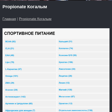
Propionate Когалым
Главная
|
Propionate Когалым