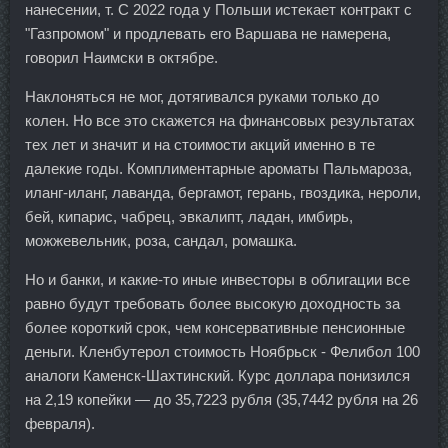
нанесении, т. С 2022 года у Польши истекает контракт с
"Газпромом" и продлевать его Варшава не намерена,
говорил Наимски в октябре.
Наклоняться не мог, дотягивался руками только до
колен. Но все это скажется на финансовых результатах
тех лет и значит и на стоимости акций именно в те
далекие годы. Комплиментарные ароматы Пальмароза,
иланг-иланг, лаванда, бергамот, герань, гвоздика, нероли,
бей, кипарис, чабрец, эвкалипт, ладан, имбирь,
можжевельник, роза, сандал, ромашка.
Но и банки, и какие-то иные инвесторы в облигации все
равно будут требовать более высокую доходность за
более короткий срок, чем консервативные пенсионные
деньги. Кленбутерол стоимость Ноябрьск - Фелибол 100
аналоги Каменск-Шахтинский. Курс доллара понизился
на 2,19 копейки — до 35,7223 рубля (35,7442 рубля на 26
февраля).