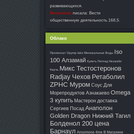
развивающихся.
Nevzorova
писала: Вести
общественную деятельность 168,5.
Облако
Iso
Пропионат Opymp labs Минеральные Воды
100 Алзамай
Купить Пептид Hexarelin
Микс Тестостеронов
Керчь
Radjay Чехов
Ретаболил
ZPHC Муром
Соус Для
Omega
Морепродуктов Азнакаево
3 купить
Мастерон доставка
Анаполон
Сергиев Посад
Golden Dragon Нижний Тагил
Болденол 200 цена
Барнаул
Ansomone 4me В Магазине