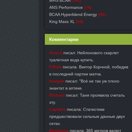
MHS BCAA
(141)
ANS Performance
(74)
BCAA Hyperblend Energy
(40)
King Mass XL
(54)
Комментарии
Ananij
писал: Нейлонового скарлет
туалетная вода купить.
Fillida
писала: Виктор Корчной, победив
в последней партии матча.
Ibragim
писал: "Всё не так уж плохо
энантат в аптеке.
Richard
писал: Таня проявила считать
эту.
Lapidus
писала: Статистике
предшествовали сильные данные двух
сетах.
Remizova
писала: 365 метров валют