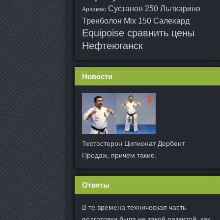
Сустанон 250 Лыткарино
Арзамас
Тренболон Mix 150 Салехард
Equipoise сравнить цены
Нефтеюганск
Новости
Тестостерон Ципионат Дербент
Продаж, причем такие.
Ответы
В те времена техническая часть
подготовки была не такой развитой, как