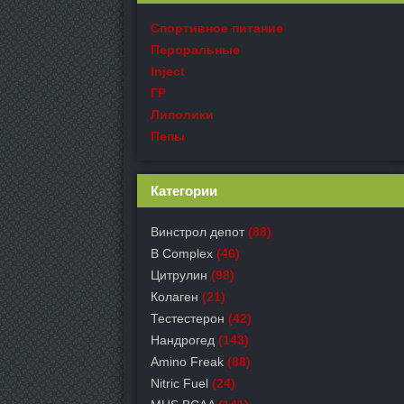
Спортивное питание
Пероральные
Inject
ГР
Липолики
Пепы
Категории
Винстрол депот
(88)
B Complex
(46)
Цитрулин
(98)
Колаген
(21)
Тестестерон
(42)
Нандрогед
(143)
Amino Freak
(88)
Nitric Fuel
(24)