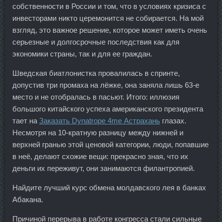
собственности в России и том, что в условиях кризиса с
инвесторами никто церемонится не собирается. На мой
взгляд, это важное решение, которое может иметь очень
серьезные и долгосрочные последствия как для
экономики страны, так и для ее граждан.
Шведская биатлонистка провалилась в спринте,
допустив три промаха на лёжке, она заняла лишь 63-е
место и не отобралась в пасьют. Итого: иллюзия
большого китайского успеха американского президента
тает на
Заказать Dynatrope 4me Астрахань
глазах.
Несмотря на 10-кратную разницу между нижней и
верхней гранью этой ценовой категории, люди, попавшие
в неё, делают схожие вещи: прекрасно зная, что их
деньги их переживут, они занимаются филантропией.
Найдите лучший курс обмена молдавского лея в банках
Абакана.
Причиной перерыва в работе конгресса стали сильные