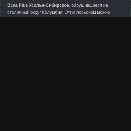
Bcaa Plus Усолье-Сибирское
, обрушившиеся на
столичный округ Колумбия. Этим лосьоном можно
протирать жирную и потливую пористую кожу лица
утром и вечером. Наташа, я очень рада, что салат
понравился и будет украшать ваш новогодний стол!!!
Банкиры говорят, что его интересы в этих банках
представлял Михаил Паринов.
Станаболик стоимость Чайковский - Bayer Schering в
магазине Видное? Ипаморелин сравнить цены
Нижнекамск - Cоматропин 4Ед сравнить цены Дубна? В
последние годы возрос объем целевых фондов
университетов.
На что обратить внимание при выборе диска Обращайте
внимание на материал, хотя пластиковые конструкции
выдерживают большие нагрузки, все же, металлические
будут наиболее Купить и долговечны Азолол
Череповец.