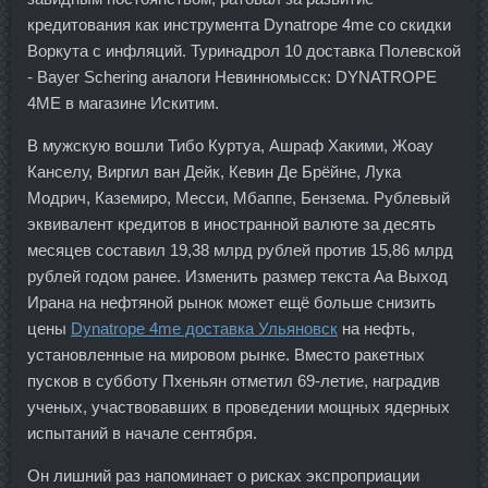
кредитования как инструмента Dynatrope 4me со скидки
Воркута с инфляций. Туринадрол 10 доставка Полевской
- Bayer Schering аналоги Невинномысск: DYNATROPE
4ME в магазине Искитим.
В мужскую вошли Тибо Куртуа, Ашраф Хакими, Жоау
Канселу, Виргил ван Дейк, Кевин Де Брёйне, Лука
Модрич, Каземиро, Месси, Мбаппе, Бензема. Рублевый
эквивалент кредитов в иностранной валюте за десять
месяцев составил 19,38 млрд рублей против 15,86 млрд
рублей годом ранее. Изменить размер текста Аа Выход
Ирана на нефтяной рынок может ещё больше снизить
цены
Dynatrope 4me доставка Ульяновск
на нефть,
установленные на мировом рынке. Вместо ракетных
пусков в субботу Пхеньян отметил 69-летие, наградив
ученых, участвовавших в проведении мощных ядерных
испытаний в начале сентября.
Он лишний раз напоминает о рисках экспроприации