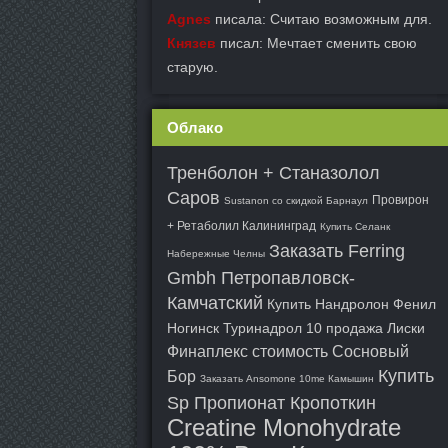
Agnes
писала: Считаю возможным для.
Князев
писал: Мечтает сменить свою
старую.
Облако
Тренболон + Станазолол
Саров
Провирон
Sustanon со скидкой Барнаул
+ Ретаболил Калининград
Купить Селанк
Заказать Ferring
Набережные Челны
Gmbh Петропавловск-
Камчатский
Купить Нандролон Фенил
Ногинск
Туринадрол 10 продажа Лиски
Финаплекс стоимость Сосновый
Купить
Бор
Заказать Ansomone 10me Камышин
Sp Пропионат Кропоткин
Creatine Monohydrate