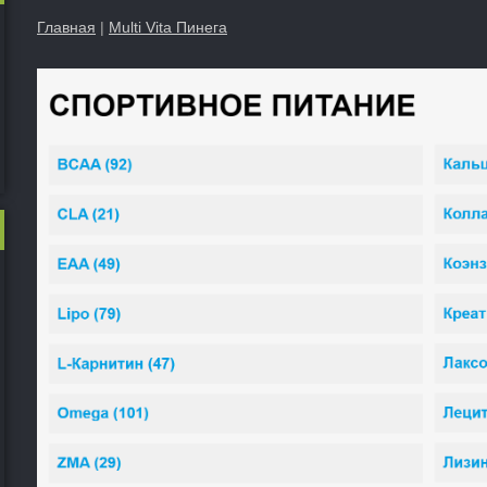
Главная
|
Multi Vita Пинега