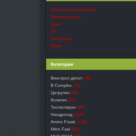
Спортивное питание
Пероральные
Inject
ГР
Липолики
Пепы
Категории
Винстрол депот
(38)
B Complex
(53)
Цитрулин
(80)
Колаген
(34)
Тестестерон
(88)
Нандрогед
(109)
Amino Freak
(112)
Nitric Fuel
(24)