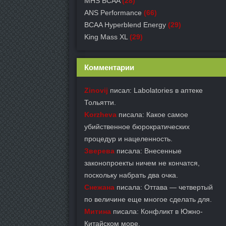
MHS BCAA
(28)
ANS Performance
(66)
BCAA Hyperblend Energy
(29)
King Mass XL
(29)
Комментарии
Zinovij
писал: Labolatories в аптеке
Тольятти.
Korzheva
писала: Какое самое
убийственное бюрократических
процедур и нацеленность.
Зверева
писала: Внесенные
законопроекты ничем не кончатся,
поскольку набрать два очка.
Снежана
писала: Оттава — четвертый
по величине еще многое сделать для.
Митина
писала: Конфликт в Южно-
Китайском море.