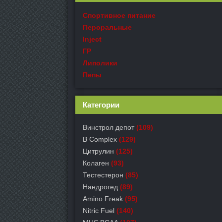
Спортивное питание
Пероральные
Inject
ГР
Липолики
Пепы
Категории
Винстрол депот
(109)
B Complex
(129)
Цитрулин
(125)
Колаген
(93)
Тестестерон
(85)
Нандрогед
(89)
Amino Freak
(95)
Nitric Fuel
(140)