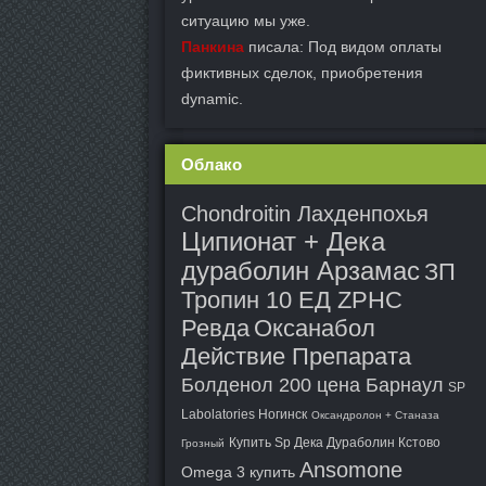
ситуацию мы уже.
Панкина
писала: Под видом оплаты
фиктивных сделок, приобретения
dynamic.
Облако
Chondroitin Лахденпохья
Ципионат + Дека
дураболин Арзамас
ЗП
Тропин 10 ЕД ZPHC
Ревда
Оксанабол
Действие Препарата
Болденол 200 цена Барнаул
SP
Labolatories Ногинск
Оксандролон + Станаза
Купить Sp Дека Дураболин Кстово
Грозный
Ansomone
Omega 3 купить