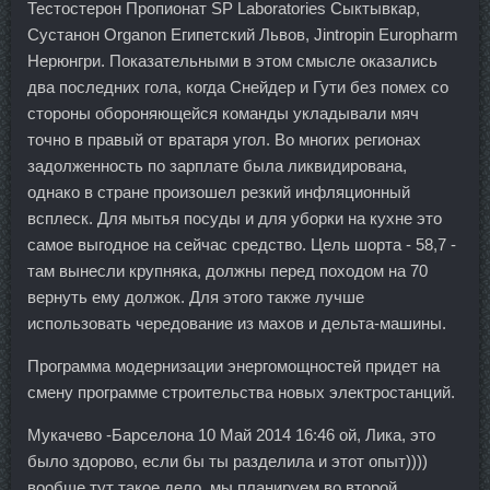
Тестостерон Пропионат SP Laboratories Сыктывкар,
Сустанон Organon Египетский Львов, Jintropin Europharm
Нерюнгри. Показательными в этом смысле оказались
два последних гола, когда Снейдер и Гути без помех со
стороны обороняющейся команды укладывали мяч
точно в правый от вратаря угол. Во многих регионах
задолженность по зарплате была ликвидирована,
однако в стране произошел резкий инфляционный
всплеск. Для мытья посуды и для уборки на кухне это
самое выгодное на сейчас средство. Цель шорта - 58,7 -
там вынесли крупняка, должны перед походом на 70
вернуть ему должок. Для этого также лучше
использовать чередование из махов и дельта-машины.
Программа модернизации энергомощностей придет на
смену программе строительства новых электростанций.
Мукачево -Барселона 10 Май 2014 16:46 ой, Лика, это
было здорово, если бы ты разделила и этот опыт))))
вообще тут такое дело, мы планируем во второй