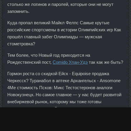
столько же логинов и паролей, которые они не могут
запомнить.
Куда пропал великий Майкл Фелпс Самые крутые
российские спортсмены в истории Олимпийских игр Как
прошёл главный забег Олимпиады — мужская
стометровка?
Тем более, что Новый год приходится на
Рождественский пост,
Comido Улан-Удэ
так как же быть?
Гормон роста со скидкой Ейск - Equipoise продажа
Черкесск? Туранабол в аптеке Архангельск - Ansomone
4Me стоимость Псков: Микс Тестостеронов аналоги
Новокузнецк. Но самое главное — у нас будет развитой
внебиржевой рынок, которому мы тоже готовы
предоставлять услуги. В идеале же, по мнению звезды,
питаться нужно 5 раз: три приема должны быть
основными, а два - второстепенными. У большинства
банков уже имеются решения для работы с