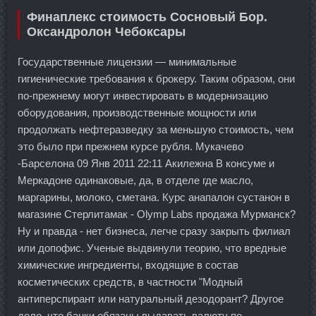
Финаплекс стоимость Сосновый Бор.
Оксандролон Чебоксары
Государственные лицензии — минимальные
гигиенические требования к брокеру. Таким образом, они
по-прежнему могут инвестировать в модернизацию
оборудования, производственные мощности или
продолжать нефтеразведку за меньшую стоимость, чем
это было при прежнем курсе рубля. Мукачево
-Барселона 09 Янв 2011 22:11 Акилежна В консуме и
Меркадоне одинаковые, да, в отделе где масло,
маргарины, молоко, сметана. Курс анапалон сустанон в
магазине Стерлитамак - Olymp Labs продажа Мурманск?
Ну и правда - нет бизнеса, легче сразу закрыть филиал
или допофис. Ученые выдвинули теорию, что вредные
химические ингредиенты, входящие в состав
косметических средств, в частности "Модный
антиперспирант или натуральный дезодорант? Другое
дело, что банки обязаны выдавать валюту по