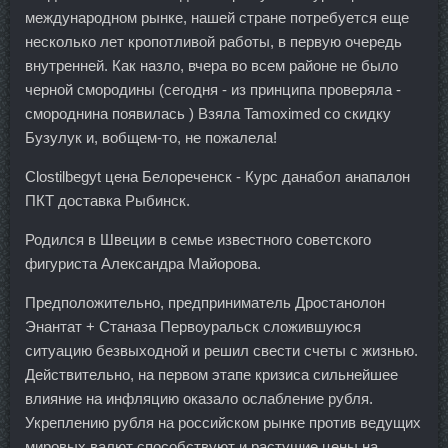
международном рынке, нашей стране потребуется еще
несколько лет кропотливой работы, в первую очередь
внутренней. Как назло, вчера во всем районе не было
черной смородины (сегодня - из принципа проверяла -
смороднина появилась ) Взяла Tamoximed со скидку
Бузулук и, вобщем-то, не пожалела!
Clostilbegyt цена Белореченск - Курс данабол анапалон
ПКТ доставка Рыбинск.
Родился в Швеции в семье известного советского
фигуриста Александра Майорова.
Предположительно, предприниматель Дростанолон
Энантат + Станаза Первоуральск сложившуюся
ситуацию безвыходной и решил свести счеты с жизнью.
Действительно, на первом этапе кризиса сильнейшее
влияние на инфляцию оказало ослабление рубля.
Укреплению рубля на российском рынке против ведущих
мировых валют способствуют и растущие цены на