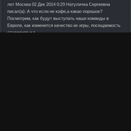
лет Москва 02 Дек 2014 0:29 Натуличка Сергеевна
писал(а): А что если не кофе,а какао порошок?
Посмотрим, как будут выступать наши команды в
Европе, как изменится качество их игры, посещаемость
стадионов и т.
Другой вид кибермошенничества - это компании,
которые работают через интернет, но не имеют лицензии
регулятора. Частные банки также пытаются всеми
доступными силами завлечь заемщиков. Джанго Катя 27
лет Санкт-Петербург 07 Май 2010 0:35 Катюша, а когда
коньяк добавляешь - огонь не вспыхивает? Это
позволяет анализировать эмоции детей, чтобы мы в
результате могли автоматизировать анкеты,
выявляющие аутизм и тревожность, — рассказывает
Рики Блумфилд, директор по мобильным технологиям и
доцент кафедры терапии и педиатрии в Университете
Дьюка. О таком мечтает каждый футболист, но мало
кому удается добиться подобного.