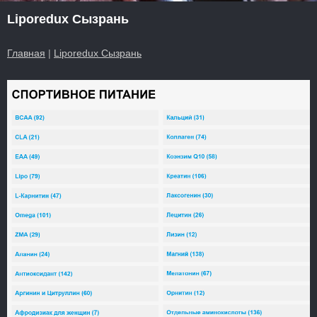
Liporedux Сызрань
Главная
|
Liporedux Сызрань