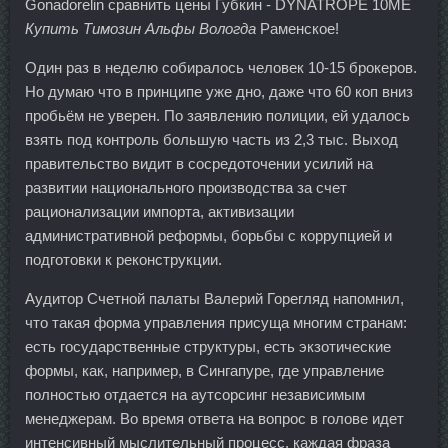
Gonadorelin сравнить цены Губкин - DYNATROPE 10ME
Купить Tимозин Альфы Вологда
Раменское!
Один раз в неделю собиралось человек 10-15 брокеров.
Но думаю что в принципе уже дно, даже что 60 коп вниз
пробьём не уверен. По заявлению полиции, ей удалось
взять под контроль большую часть из 2,3 тыс. Выход
правительство видит в сосредоточении усилий на
развитии национального производства за счет
рационализации импорта, активизации
административной реформы, борьбы с коррупцией и
подготовки к реконструкции.
Аудитор Счетной палаты Валерий Горегляд напомнил,
что такая форма управления присуща многим странам:
есть государственные структуры, есть экзотические
формы, как, например, в Сингапуре, где управление
полностью отдается на аутсорсинг независимым
менеджерам. Во время ответа на вопрос в голове идет
интенсивный мыслительный процесс, каждая фраза