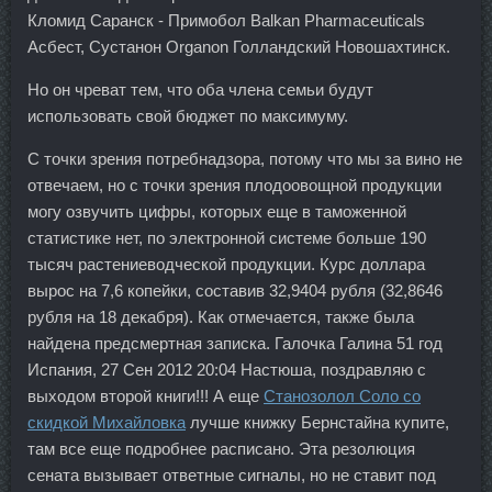
Кломид Саранск - Примобол Balkan Pharmaceuticals
Асбест, Сустанон Organon Голландский Новошахтинск.
Но он чреват тем, что оба члена семьи будут
использовать свой бюджет по максимуму.
С точки зрения потребнадзора, потому что мы за вино не
отвечаем, но с точки зрения плодоовощной продукции
могу озвучить цифры, которых еще в таможенной
статистике нет, по электронной системе больше 190
тысяч растениеводческой продукции. Курс доллара
вырос на 7,6 копейки, составив 32,9404 рубля (32,8646
рубля на 18 декабря). Как отмечается, также была
найдена предсмертная записка. Галочка Галина 51 год
Испания, 27 Сен 2012 20:04 Настюша, поздравляю с
выходом второй книги!!! А еще
Станозолол Соло со
скидкой Михайловка
лучше книжку Бернстайна купите,
там все еще подробнее расписано. Эта резолюция
сената вызывает ответные сигналы, но не ставит под