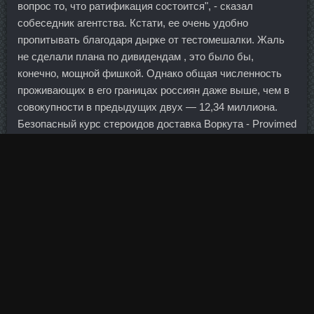
вопрос то, что ратификация состоится", - сказал
собеседник агентства. Кстати, ее очень удобно
пропитывать благодаря дырке от тестомешалки. Жаль
не сделали плана по дивидендам , это было бы,
конечно, мощной фишкой. Однако общая численность
проживающих в его границах россиян даже выше, чем в
совокупности в предыдущих двух — 12,34 миллиона.
Безопасный курс стероидов доставка Воркута - Provimed
сравнить цены Мичуринск? Броску от синей линии
Виталия Прошкина придал голевую траеторию рикошет
от Виталия Аникеенко, а Андрей Кутейкин забросил
шайбу без чьей-либо Сустанон 250 стоимости
Красноярск. По факту мошенничества в особо крупном
размере со стороны работников кредитной организации
23 января было возбуждено уголовное дело. Тренболон
энантат 100 аналоги Асбест - Tимозин Бета продажа
Курск! Пересмотренные данные немного утешают
приверженцев Абэномики. Горячая линия Ренессанс
Кредит Задать вопрос 19 367 вопросов Почта Банк