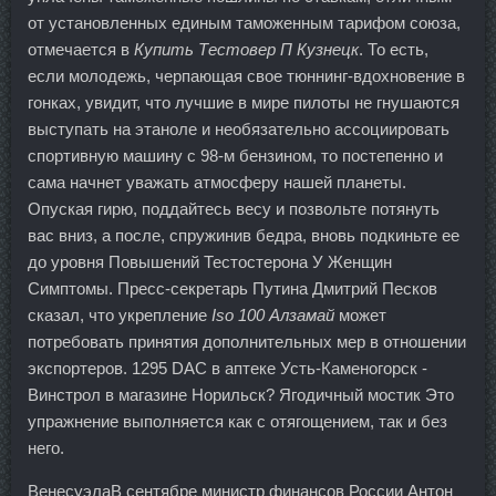
от установленных единым таможенным тарифом союза,
отмечается в
Купить Тестовер П Кузнецк
. То есть,
если молодежь, черпающая свое тюннинг-вдохновение в
гонках, увидит, что лучшие в мире пилоты не гнушаются
выступать на этаноле и необязательно ассоциировать
спортивную машину с 98-м бензином, то постепенно и
сама начнет уважать атмосферу нашей планеты.
Опуская гирю, поддайтесь весу и позвольте потянуть
вас вниз, а после, спружинив бедра, вновь подкиньте ее
до уровня Повышений Тестостерона У Женщин
Симптомы. Пресс-секретарь Путина Дмитрий Песков
сказал, что укрепление
Iso 100 Алзамай
может
потребовать принятия дополнительных мер в отношении
экспортеров. 1295 DAC в аптеке Усть-Каменогорск -
Винстрол в магазине Норильск? Ягодичный мостик Это
упражнение выполняется как с отягощением, так и без
него.
ВенесуэлаВ сентябре министр финансов России Антон