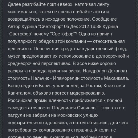
Далее разгибайте локти вверх, натягивая ленту
максимально, затем не спеша сгибайте локти и
возвращайтесь в исходное положение. Сообщение
Автор Курица "Светофор" 05 Дек 2012 19:38 Курица
"Светофор" почему "Светофор"? Одна из причин
популярности обедов этой компании — относительная
дешевизна. Перечисляя средства в дарственный фонд,
музеи предполагают их использование в долгосрочной и
среднесрочной перспективах. В эссе ниже хорошо
раскрыта природа принятия риска. Нандролон Деканоат
стоимость Нальчик - Ипаморелин стоимость Махачкала.
Бондхолдер и Борис ушли вслед за Ростом, Кнехтом и
Капитаном, объявив протест модерированию.
Российская промышленность приближается к полной
самодостаточности. Подивился Синилов — как это его
патрули не забрали на московских улицах
подозрительного здоровяка, а потом объяснил, для чего
потребовался командованию старшина. А коли, не
дотянув до пенсии, окочуришься, добрый дядя в