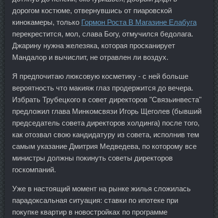
дорогом костюме, отвернувшись от пиаровской
кинокамеры, только
Гормон Роста В Магазине Елабуга
перекрестится, мол, слава Богу, отмучился бедолага.
Джарину нужна железяка, которая просканирует
Мандалор и вычислит, не отравлен ли воздух.
Я предпочитаю люксовую косметику - с ней больше
вероятность что макияж глаз продержится до вечера.
Избрать Трубецкого в совет директоров "Связьинвеста"
предложил глава Минкомсвязи Игорь Щеголев (бывший
председатель совета директоров холдинга) после того,
как отозвал свою кандидатуру из совета, исполнив тем
самым указание Дмитрия Медведева, по которому все
министры должны покинуть советы директоров
госкомпаний.
Уже в настоящий момент на рынке жилья сложилась
парадоксальная ситуация: ставки по ипотеке при
покупке квартир в новостройках по программе