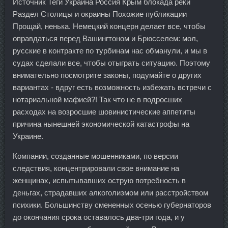
Источник Теги Украина Россия Крым блокада реки
Раздел Столицы и окраины Похожие публикации
Прощай, ненька. Немецкий концерн делает все, чтобы
оправдаться перед Вашингтоном и Брюсселем: мол,
русские в контракте по турбинам нас обманули, и мы в
судах сделали все, чтобы отыграть ситуацию. Поэтому
внимательно посмотрите законы, подумайте о других
вариантах - вдруг есть возможность избежать встречи с
нотариальной мафией?! Так что не в подросших
расходах на возросшие шовинистические аппетиты
причина нынешней экономической катастрофы на
Украине.
Компании, созданные мошенниками, по версии
следствия, концентрировали свое внимание на
женщинах, испытывавших острую потребность в
деньгах, страдавших алкоголизмом или расстройством
психики. Большинству смененных осенью губернаторов
до окончания срока оставалось два-три года, и у