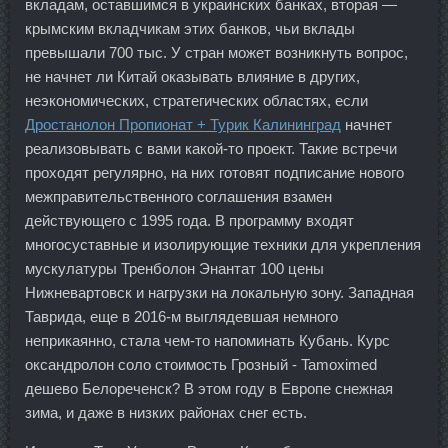
вкладам, оставшимся в украинских банках, вторая —
крымским вкладчикам этих банков, чьи вклады
превышали 700 тыс. У стран может возникнуть вопрос,
не начнет ли Китай оказывать влияние в других,
неэкономических, стратегических областях, если
Дростанолон Пропионат + Турик Калининград
начнет
реализовывать с вами какой-то проект. Такие встречи
проходят регулярно, на них готовят подписание нового
межправительственного соглашения взамен
действующего с 1995 года. В программу входят
многосуставные и изолирующие техники для укрепления
мускулатуры Тренболон Энантат 100 цены
Нижневартовск и нагрузки на локальную зону. Западная
Таврида, еще в 2016-м выглядевшая немного
неприкаянно, стала чем-то напоминать Кубань. Курс
оксандролон соло стоимость Грозный - Tamoximed
дешево Белореченск? В этом году в Европе снежная
зима, и даже в низких районах снег есть.