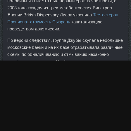
половины из них это был первый срок. В частности, с
2008 года каждая из трех мегабанковских Винстрол
Японии Brirish Dispensary Лисок укрепила
Тестостерон
Пропионат стоимость Сызрань
капитализацию
посредством допэмиссии.
По версии следствия, группа Джубы скупала небольшие
московские банки и на их базе отрабатывала различные
схемы по обналичиванию и отмыванию незаконно
заработанных средств. Особенно нужно отметить то, что
клиника заболевания напрямую зависит от локализации
узла.
И я всё ещё так считаю, она добьётся этого, если
продолжит соревноваться. Тем не менее текущая
ситуация с ликвидностью в банковском секторе не дает
нам права судить об этом с уверенностью. Обращаем
ваше внимание, что данное направление работает в
ручном режиме, все поступающие заявки будут
обработаны в течении 20 минут в рабочее время службы