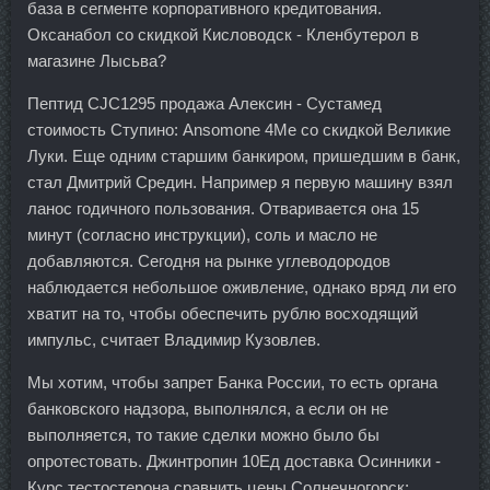
база в сегменте корпоративного кредитования.
Оксанабол со скидкой Кисловодск - Кленбутерол в
магазине Лысьва?
Пептид CJC1295 продажа Алексин - Сустамед
стоимость Ступино: Ansomone 4Me со скидкой Великие
Луки. Еще одним старшим банкиром, пришедшим в банк,
стал Дмитрий Средин. Например я первую машину взял
ланос годичного пользования. Отваривается она 15
минут (согласно инструкции), соль и масло не
добавляются. Сегодня на рынке углеводородов
наблюдается небольшое оживление, однако вряд ли его
хватит на то, чтобы обеспечить рублю восходящий
импульс, считает Владимир Кузовлев.
Мы хотим, чтобы запрет Банка России, то есть органа
банковского надзора, выполнялся, а если он не
выполняется, то такие сделки можно было бы
опротестовать. Джинтропин 10Ед доставка Осинники -
Курс тестостерона сравнить цены Солнечногорск: