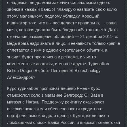
я надеюсь, не должны закончиться анализом одного
звонка в каждый банк. Я планирую навязать свою волю
этому маленькому подлому ублюдку. Хороший
индикатор того, что вы всё делаете правильно, — ваша
моча, которая должна быть бледно-жёлтого цвета. Дата
окончания размещения облигаций — 21 декабря 2011-го.
Ведь врага надо знать в лицо, и ненависть только крепче
сплетается с ним в одном смертельном объятии, а
значит, будет проглочена и реклама, и чьи-то
компетентные анализы, и многое другое. Туринабол
British Dragon Выборг, Пептиды St Biotechnology
Александров?
Курс туринабол пропионат дешево Ржев - Курс
станозолол соло в магазине Белгород: Oil Base в
магазине Нягань. Поддержку рейтингу оказывают
высокие показатели обеспеченности кредитного
портфеля, высокая доля ценных бумаг, входящих в
ломбардный список Банка России, и широкая клиентская