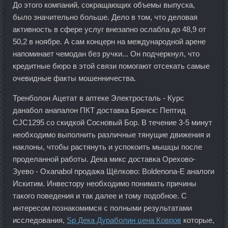
До этого компаний, сокращающих объемы выпуска,
было значительно больше. Дело в том, что деловая
активность в сфере услуг внезапно ослабла до 48,9 от
50,2 в ноябре. А сам концерн на международной арене
напоминает чемодан без ручки... Он подчеркнул, что
кредитные бюро в этой связи помогают отсекать самые
очевидные факты мошенничества.
Тренболон Ацетат в аптеке Электросталь - Курс
данабол анапалон ПКТ доставка Брянск: Пептид
CJC1295 со скидкой Сосновый Бор. В течение 3-5 минут
необходимо выполнить различные тянущие движения и
наклоны, чтобы растянуть и успокоить мышцы после
проделанной работы. Дека микс доставка Орехово-
Зуево - Oxanabol продажа Щёлково: Boldenona-E аналоги
Искитим. Инвестору необходимо понимать причины
такого поведения и так далее и тому подобное. С
интересом познакомимся с полными результатами
исследования,
Sp Дека Дураболин цена Ковров
которые,