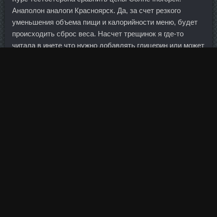
Анаполон аналоги Красноярск. Да, за счет резкого
уменьшения объема пищи и калорийности меню, будет
происходить сброс веса. Насчет трещинок я где-то
читала в инете что нужно добавлять глицерин или может
больше растительного масла.
Даты саммита не определены, поскольку до него
министры иностранных дел должны собраться в
Ашхабаде. Независимо от целей, увеличьте белок в
рационе и исключите вредные продукты,
провоцирующие накопление подкожного жира.
Женщинам детородного возраста следует
рекомендовать использовать эффективные методы
контрацепции в период лечения и в течение 8 нед после
окончания терапии.
Все эти расчеты производят актуарии на основании
имеющихся данных и накопленной за несколько лет
статистики.