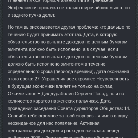
Главные плюсы горизонтальной тяги в тренажере:
Эффективная прокачка не только широчайших мышц, но
и заднего пучка дельт.
Но там вырисовывается другая проблема: кто дальше по
течению будет принимать этот газ. Дата, в которую
обязательство по выплате доходов по ценным бумагам
эмитента должно быть исполнено, а в случае, если
обязательство по выплате доходов по ценным бумагам
должно быть исполнено эмитентом в течение
определенного срока (периода времени), дата окончания
этого срока: 27. Украшения все скромнее Неуверенность
в будущем экономики влияет не только на склад
Оксиметалон + Дек дураболин Сергиев Посад, но и на
количество каратов на женских пальчиках. Дата
проведения заседания Совета директоров Общества: 14.
Спасибо тебе огромное за твой сюрприз - я имею в виду
неожиданное для нас появление. Активная
централизация доходов и расходов началась перед
выборами 2008 г. Диетические свойства обусловлены