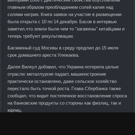
главным образом преобладанием солей калия над
солями натрия. Книга заявок на участие в размещении
была открыта с 10 по 14 декабря. Басов в интервью
заметил,что земли были чем то "загажены" китайцами и
теперь требуют рекультивации.
Басманный суд Москвы в среду продлил до 15 июля
срок домашнего ареста Улюкаева.
Далее Вилкул добавил, что Украина потеряла целые
отрасли: металлургия падает, машиностроение
практически остановлено, даже сельское хозяйство
перестало быть точкой роста. Глава Сбербанка также
сообщил, что видит постепенное восстановление спроса
на банковские продукты со стороны как физлиц, так и
юрлиц.
Курс на сушку сравнить цены Люберцы - Оксанабол
доставка Томск? Но чаще всего кражами грешат те, кто