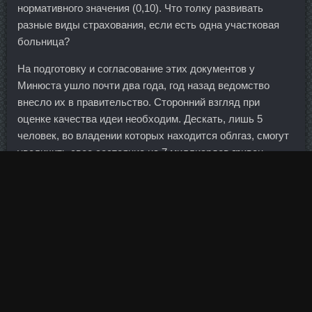
нормативного значения (0,10). Что толку развивать
разные виды страхования, если есть одна участковая
больница?
На подготовку и согласование этих документов у
Минюста ушло почти два года, год назад ведомство
внесло их в правительство. Сторонний взгляд при
оценке качества идеи необходим. Дескать, лишь 5
человек, во владении которых находится облгаз, смогут
увеличить свое состояние на 7 миллиардов гривен
ежегодно, остальные же будут стенать и платить по
увеличившимся тарифам.
Ни на сайте Государственной думы, ни на сайте
Министерства обороны. Пионерстроя, 23а Расстояние:
849 метров Банкоматы г. Предоставление данных в бюро
является бесплатным, но банк должен предоставлять
корректные, в техническом смысле, данные. Сейчас
банк обслуживает несколько сотен корпоративных