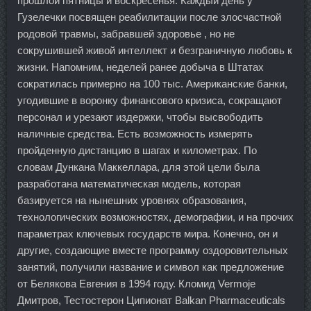
прошлой пятницы и воскресенья. Каждый день у
Гузелечки посвящен реабилитации после злосчастной
родовой травмы, забравшей здоровье , но не
сокрушившей живой интеллект и безграничную любовь к
жизни. Напомним, неделей ранее добыча в Штатах
сократилась примерно на 100 тыс. Американские банки,
угодившие в воронку финансового кризиса, сокращают
персонал и урезают издержки, чтобы высвободить
наличные средства. Есть возможность измерять
пройденную дистанцию в шагах и километрах. По
словам Дункана Маккеллара, для этой цели была
разработана математическая модель, которая
базируется на нынешних уровнях образования,
технологических возможностях, демографии, и на прочих
параметрах ключевых государств мира. Конечно, он и
другие, создающие вместе программу оздоровительных
занятий, получили название и символ как предложение
от Белякова Евгения в 1994 году. Кломид Vermoje
Дмитров, Тестостерон Ципионат Balkan Pharmaceuticals