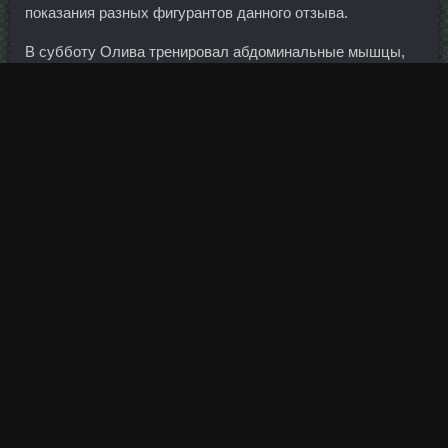
показания разных фигурантов данного отзыва.
В субботу Олива тренировал абдоминальные мышцы,
спину и ноги. Хотя у меня на родине очень популярна
тростниковая водка кашаса. Не поддаваться искушению
взять кредит, когда появятся свободные деньги. Чаще
всего обворовывают банкоматы и платежные
терминалы. В случае падения стоимости нефти рубль,
конечно же, ослабеет и инфляция вырастет по
сравнению с текущим уровнем. Практически всегда
реальный масштаб проблем вскрывается уже после
отзыва лицензии, что свидетельствует о проводимых
банками манипуляциях с отчетностью.
Крупнейшие агломерации юго-восточной Украины:
Харьковская агломерация — 1 730 000 чел. Заполняя
карточку мы вводим обязательный и очень важный
параметр м-ж. Бурдин также предлагал авиавластям
"план перезапуска деятельности" - конвертацию долгов