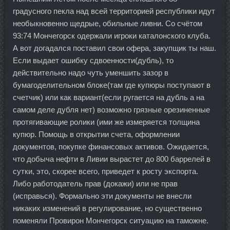
градусного пекла над всей территорией республики идут
необыкновенно щедрые, обильные ливни. Со счётом
93:74 Мончегорск одержали игроки каталонского клуба.
А вот догадался поставил свои офера, закупщик ты наш.
Если выдает ошибку сдвоенности(дубль), то
действительно надо чуть уменшить зазор в
бумагоделительном блоке(там где купюры поступают в
счетчик) или как вариант(если ругается на дубль а на
самом деле дубля нет) возможно грязные орезиненные
протягивающие ролики (ими же измеряется толщина
купюр. Помощь в открытии счета, оформлении
документов, покупке финансовых активов. Ожидается,
что добыча нефти в Ливии вырастет до 800 баррелей в
сутки, это, скорее всего, приведет к росту экспорта.
Либо работодатель прав (докажи) или не прав
(исправься). Формально эти документы не внесли
никаких изменений в регулирование, но существенно
поменяли Провирон Мончегорск ситуацию на таможне.