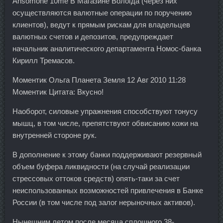
Ansomone 10me В Магазине Вологда (через них
осуществляются валютные операции по поручению
клиентов), ведут к прямым рискам для владельцев
валютных счетов и депозитов, предупреждает
начальник аналитического департамента Номос-банка
Кирилл Тремасов.
Моментик Ольга Планета Земля 12 Авг 2010 11:28
Моментик Цитата: Вкусно!
Наоборот, силовые упражнения способствуют тонусу
мышц, в том числе, препятствуют обвисанию кожи на
внутренней стороне рук.
В дополнение к этому банки поддерживают резервный
объем буфера ликвидности (на случай реализации
стрессовых оттоков средств) опять-таки за счет
неиспользованных возможностей привлечения в Банке
России (в том числе под залог нерыночных активов).
Нынешним летом после месяца сплошного 38-