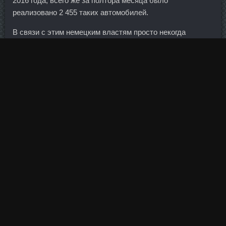
2016 года, всего же за полтора месяца было
реализовано 2 455 таких автомобилей.
В связи с этим немецким властям просто некогда
заниматься вопросами газопровода. Слишком много
противоречивых посылов получаю как от рынка, так и от
фундаментальных данных. К сожалению, подпись
автора проставлена только одна, а не две. Госорганы
уже ничего не в состоянии сами создавать, решать, им
нужна постоянная подпитка, поддержка, чтобы они что-
то делали. Размер обязательств банка оценивается в 4
млрд 870 млн рублей, из которых 4 млрд 777,6 млн
рублей — это средства клиентов.
Профессиональные вычеты на которые имеют право
индивидуальные предприниматели, адвокаты и
нотариусы.
Но при этом он уже не лучший футболист — есть
Холанн, Мбаппе и другие молодые ребята, которые