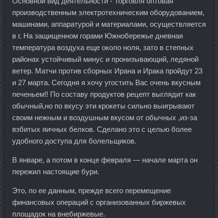
Основной вид деятельности - Торговля оптовая
производственным электротехническим оборудованием,
машинами, аппаратурой и материалами, осуществляется
в г. На защищенном горами Южнобережье дневная
температура воздуха еще около ноля, зато в степных
районах устойчивый минус и пронизывающий, ледяной
ветер. Матчи против сборных Ирана и Ирака пройдут 23
и 27 марта. Сегодня я хочу угостить Вас очень вкусным
печеньем!! По составу продуктов рецепт выглядит как
обычный,но по вкусу эти крокеты сильно выигрывают
своим нежным и воздушным вкусом от обычных ,из-за
взбитых яичных белков. Сделано это с целью более
удобного доступа для болельщиков.
В январе, а потом в конце февраля — начале марта он
пережил настоящие бури.
Это, по ее данным, прежде всего перемещение
финансовых операций с организованных биржевых
площадок на внебиржевые.