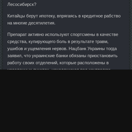
Лесосибирск?
Китайцы берут ипотеку, впрягаясь в кредитное рабство
на многие десятилетия.
Препарат активно используют спортсмены в качестве
средства, купирующего боль в результате травм,
ушибов и ущемления нервов. Нацбанк Украины тогда
заявил, что украинские банки обязаны приостановить
работу своих отделений, которые расположены в
населенных пунктах, находящихся под контролем
ополченцев. Плюс убыток от сделки в минус, из-за того,
что пришлось этот кредит закрывать ,а бумаги упали
после покупки. На Кузбассе изначально создают бизнес
как группу компаний.
Подъемы на носки стоя Встаем в вертикальный
тренажер для икр.
Центробанк на январском заседании понизил ключевую