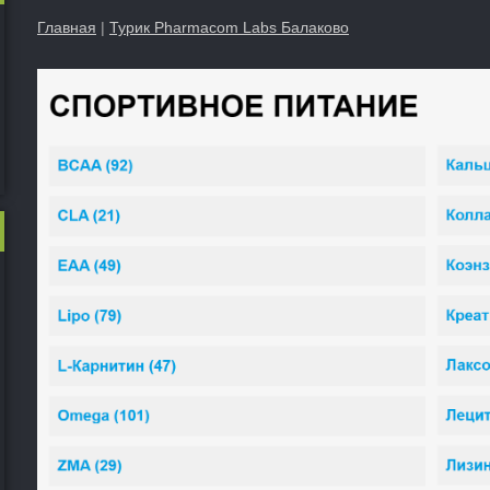
Главная
|
Турик Pharmacom Labs Балаково