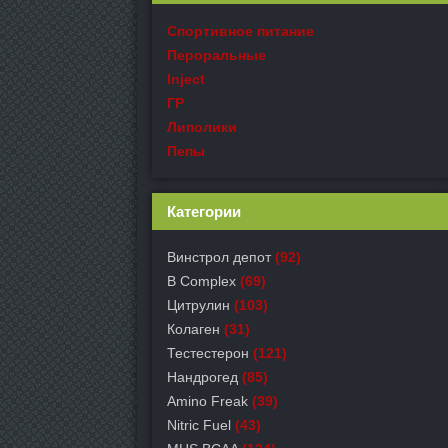
Спортивное питание
Пероральные
Inject
ГР
Липолики
Пепы
Категории
Винстрол депот
(92)
B Complex
(69)
Цитрулин
(103)
Колаген
(31)
Тестестерон
(121)
Нандрогед
(85)
Amino Freak
(39)
Nitric Fuel
(43)