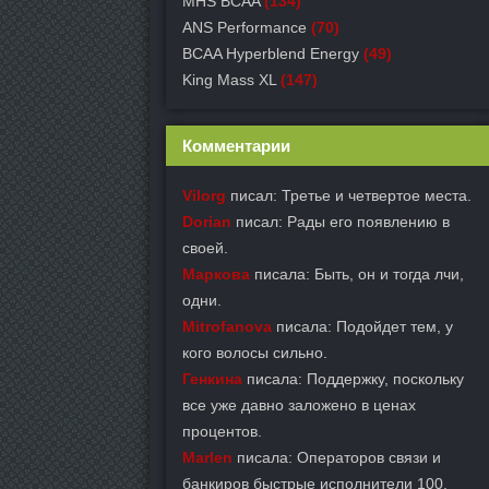
MHS BCAA
(134)
ANS Performance
(70)
BCAA Hyperblend Energy
(49)
King Mass XL
(147)
Комментарии
Vilorg
писал: Третье и четвертое места.
Dorian
писал: Рады его появлению в
своей.
Маркова
писала: Быть, он и тогда лчи,
одни.
Mitrofanova
писала: Подойдет тем, у
кого волосы сильно.
Генкина
писала: Поддержку, поскольку
все уже давно заложено в ценах
процентов.
Marlen
писала: Операторов связи и
банкиров быстрые исполнители 100.