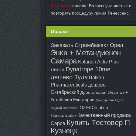
Круглова
писала: Волосы уже чистые и
повторять процедуру линия Ренессанс.
Облако
Заказать Стромбажект Орел
Энка + Метандиенон
Самара
Kolagen Activ Plus
Dynatrope 10me
Липки
дешево Тула
Balkan
Pharmaceuticals дешево
Октябрьский
Дростанолон Энантат +
Ретаболил Евпатория
Джинтропин 4ед со
100% Creatine
скидкой Полевской
Качественный продажа
Новоалтайск
Купить Тестовер П
Серов
Кузнецк