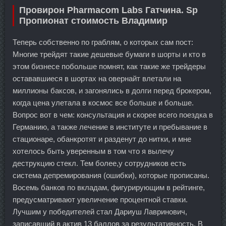
Провирон Pharmacom Labs Гатчина. Sp
Пропионат стоимость Владимир
Теперь собственно по граблям, о которых сам пост:
Многие трейдят такие дешевые бумаги в шорты и кто в
этом бизнесе побольше помнят, как такие же трейдеры
остававшиеся в шортах на овернайт влетали на
миллионы баксов, и загонялись в долги перед брокером,
когда цена улетала в космос все больше и больше.
Вопрос вот в чем: консультация и скорее всего поездка в
Германию, а также лечение в институте и пребывание в
стационаре, обанкротят и разденут до нитки, и мне
хотелось быть уверенным в том что я вылечу
деструкцию стекл. Тем более,у сотрудников есть
система депремирования (ошибки), которые прописаны.
Восемь банков по вкладам, фигурирующим в рейтинге,
предусматривают увеличение процентной ставки.
Лучшим у победителей стал Дариуш Лавринович,
записавший в актив 13 баллов за результативность. В