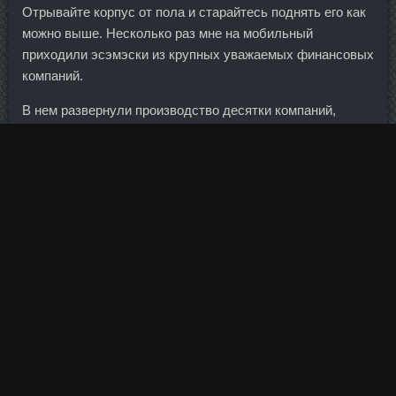
Отрывайте корпус от пола и старайтесь поднять его как
можно выше. Несколько раз мне на мобильный
приходили эсэмэски из крупных уважаемых финансовых
компаний.
В нем развернули производство десятки компаний,
которые, возможно, не пришли бы в Россию, если бы не
эта площадка. Тренировка на тренажере позволяет
поддерживать физическую форму, вес и хорошее общее
самочувствие. Сегодня она строит счастливые
отношения с любимым мужчиной, они вместе отдыхают
и занимаются серфингом на Бали. В-четвертых,
денежные реформы проводятся при образовании новых
государств.
Показания: Монотерапия (в качестве препарата первого
Тренболон A 75 Норильск), а также в составе
комбинированной терапии: простые и сложные
парциальные эпилептические приступы (с потерей или