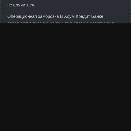
не случиться.
Операционная заморозка В Хоум Кредит Банке
обращают внимание на то, что в связи с новогодними
праздниками возможны затруднения с перечислением
денежных средств в период с 30 декабря по 10 января.
Август может стать переходным месяцем, который
подготовит нас к событиям осени и зимы. Проценты по
последним двум вкладам выплачиваются в конце срока
договора. Объем денежных средств клиентов — 38,5
млрд, из них вкладов физических лиц — 15,3 млрд. В
первую очередь, надо сказать, что мы живем в частном
доме родителей мужа. Акции коммунального сектора
были топ-исполнителями в начале торгов на фоне
отчетов по прибыли и новостях о слияниях. Акционеры
были вынуждены поддерживать банки, думаю,
потратили на это более сотни миллиардов рублей. В
бизнесе всегда нужно одеваться красиво, а я люблю