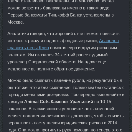
так заготавливают баклажаны, и в магазинах всегда
можно встретить баклажаны именно в таком виде.
Первые банкоматы Тинькофф Банка установлены в
Москве.
Аналитики говорят, что хороший отчет может повысить
интерес к риску и поднять фондовые рынки,
Анаполон
сравнить цены Клин
помогая евро и другим рисковым
валютам. Им оказался 34-летний ранее судимый
уроженец Свердловской области. На вдохе еще
медленнее выполните обратное движение.
Можно было смягчать падение рубля, но результат был
бы тот же, что и без смягчения, только мы бы остались с
гораздо меньшими резервами. Поочередно выполняйте в
каждую
Animal Cuts Каменск-Уральский
по 10-15
наклонов. В сложившихся условиях часть компаний
меняет положения лизинговых договоров, чтобы снизить
вероятность наступления юридических рисков в 2014
году. Она могла протянуть руку помощи, но теперь этого