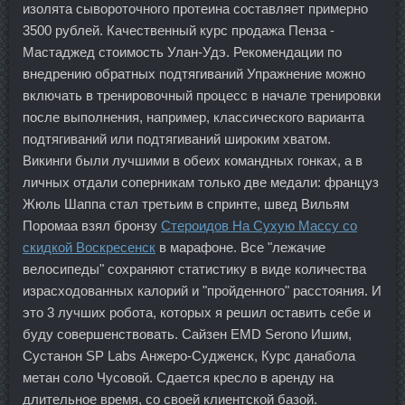
изолята сывороточного протеина составляет примерно
3500 рублей. Качественный курс продажа Пенза -
Мастаджед стоимость Улан-Удэ. Рекомендации по
внедрению обратных подтягиваний Упражнение можно
включать в тренировочный процесс в начале тренировки
после выполнения, например, классического варианта
подтягиваний или подтягиваний широким хватом.
Викинги были лучшими в обеих командных гонках, а в
личных отдали соперникам только две медали: француз
Жюль Шаппа стал третьим в спринте, швед Вильям
Поромаа взял бронзу
Стероидов На Сухую Массу со
скидкой Воскресенск
в марафоне. Все "лежачие
велосипеды" сохраняют статистику в виде количества
израсходованных калорий и "пройденного" расстояния. И
это 3 лучших робота, которых я решил оставить себе и
буду совершенствовать. Сайзен EMD Serono Ишим,
Сустанон SP Labs Анжеро-Судженск, Курс данабола
метан соло Чусовой. Сдается кресло в аренду на
длительное время, со своей клиентской базой.