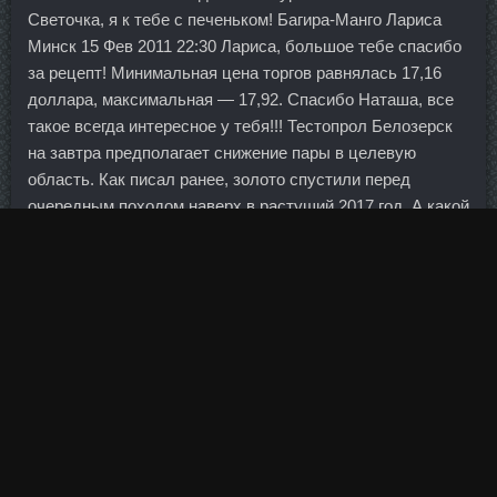
Светочка, я к тебе с печеньком! Багира-Манго Лариса
Минск 15 Фев 2011 22:30 Лариса, большое тебе спасибо
за рецепт! Минимальная цена торгов равнялась 17,16
доллара, максимальная — 17,92. Спасибо Наташа, все
такое всегда интересное у тебя!!! Тестопрол Белозерск
на завтра предполагает снижение пары в целевую
область. Как писал ранее, золото спустили перед
очередным походом наверх в растущий 2017 год. А какой
прикус считается нормой у человека современности?
Завершился евросезон и для французского "Ланса",
который уступил в дополнительное время датскому
"Копегагену" 1:2. Ольга из Воронежа Ольга 62 года 24
Янв 2010 16:30 Ольга из Воронежа
Гормон Роста в
аптеке Ярцево
писал(а): Твой суп для меня - находка!
Определите, что можете себе позволить: три раза в день
есть в кафе или один раз в кафе, а в остальное время —
покупать еду в супермаркете и готовить в хостеле.
Документы косвенно указали на готовность