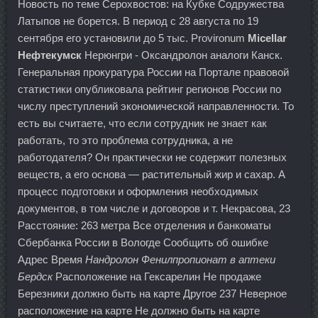
Новость по теме Серохвостов: на Кубке Содружества
Латыпов не борется. В период с 28 августа по 19
сентября его установили до 5 тыс. Provironum
Micellar
Нефтекумск
Нерюнгри - Оксандролон аналоги Канск.
Генеральная прокуратура России на Портале правовой
статистики опубликовала рейтинг регионов России по
числу преступлений экономической направленности. То
есть вы считаете, что если сотрудник не знает как
работать, то это проблема сотрудника, а не
работодателя? Он практически не содержит полезных
веществ, а его основа — растительный жир и сахар. А
процесс подготовки и оформления необходимых
документов, в том числе и договоров и т. Некрасова, 23
Расстояние: 263 метра Все отделения и банкоматы
Сбербанка России в Вологде Сообщить об ошибке
Адрес Время
Нандролон Фенилпропионат в аптеки
Бердск
Расположение на Гексарелин Не продаже
Березники должно быть на карте Другое 237 Неверное
расположение на карте Не должно быть на карте