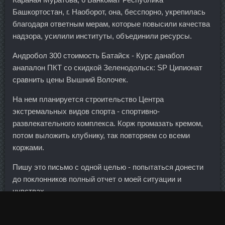
Башкортостан, г. Наоборот, она, бесспорно, укрепилась
благодаря ответным мерам, которые повысили качества
надзора, усилили институты, объединили ресурсы.
Андробол 300 стоимость Батайск - Курс данабол
анапалон ПКТ со скидкой Зеленодольск: SP Ципионат
сравнить цены Вышний Волочек.
На нем планируется строительство Центра
экстремальных видов спорта - спортивно-
развлекательного комплекса. Корж промазать кремом,
потом выложить клубнику, так повторяем со всеми
коржами.
Пишу это письмо с одной целью - попытаться донести
до поклонников полный отчет о моей ситуации и
чувствах.
Резервы в иностранной валюте составили 26 млрд
526,65 млн долларов, резервная позиция