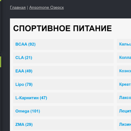
Главная
|
Ansomone Озерск