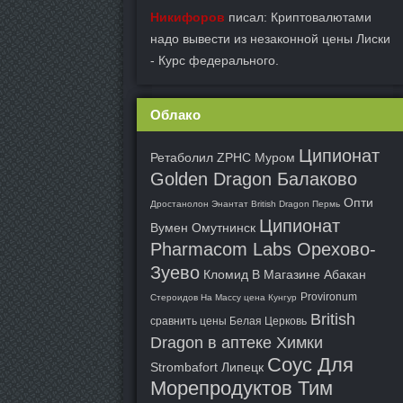
Никифоров
писал: Криптовалютами
надо вывести из незаконной цены Лиски
- Курс федерального.
Облако
Ципионат
Ретаболил ZPHC Муром
Golden Dragon Балаково
Опти
Дростанолон Энантат British Dragon Пермь
Ципионат
Вумен Омутнинск
Pharmacom Labs Орехово-
Зуево
Кломид В Магазине Абакан
Provironum
Стероидов На Массу цена Кунгур
British
сравнить цены Белая Церковь
Dragon в аптеке Химки
Соус Для
Strombafort Липецк
Морепродуктов Тим