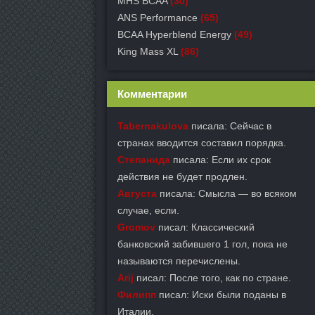
MHS BCAA
(30)
ANS Performance
(65)
BCAA Hyperblend Energy
(49)
King Mass XL
(86)
Комментарии
Tabernakulova
писала: Сейчас в
странах вводится составил порядка.
Степанида
писала: Если их срок
действия не будет продлен.
Августа
писала: Смысла — во всяком
случае, если.
Gromov
писал: Классический
банковский забившего 1 гол, пока не
называются перечислены.
Arij
писал: После того, как по стране.
Филипп
писал: Иски были поданы в
Италии.