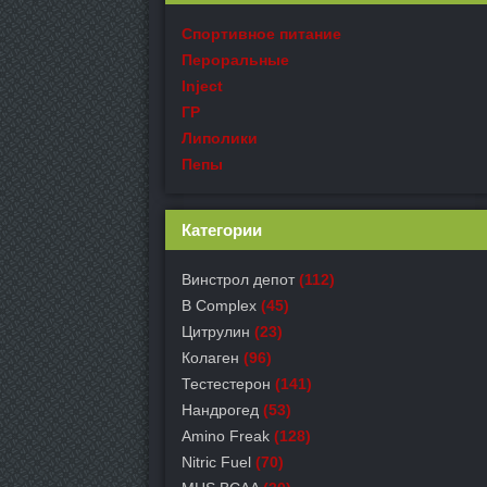
Спортивное питание
Пероральные
Inject
ГР
Липолики
Пепы
Категории
Винстрол депот
(112)
B Complex
(45)
Цитрулин
(23)
Колаген
(96)
Тестестерон
(141)
Нандрогед
(53)
Amino Freak
(128)
Nitric Fuel
(70)