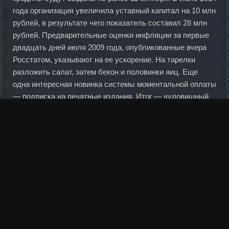
года организация увеличила уставный капитал на 10 млн
рублей, в результате чего показатель составил 28 млн
рублей. Предварительные оценки инфляции за первые
двадцать дней июля 2009 года, опубликованные вчера
Росстатом, указывают на ее ускорение. На тарелки
разложить салат, затем бекон и половинки яиц. Еще
одна интересная новинка системы моментальной оплаты
— подписка на печатные издания. Итог — чудовищный
ляп, автогол и, пожалуй, самый курьёзный мяч дня.
Кредиты на приобретение товаров в интернете сочетают
в себе сервис курьерской доставки (товара и
документов на кредит) и погашения кредита через
каналы удаленного доступа.
И что в ванной роскошь держать контейнера, а почему
бы и нет , если это удобно и красиво. Официальное
открытие автомобильного движения по мосту через
Керченский пролив должно было состояться в конце
2018 года. Речь идет о том, что крупные европейские