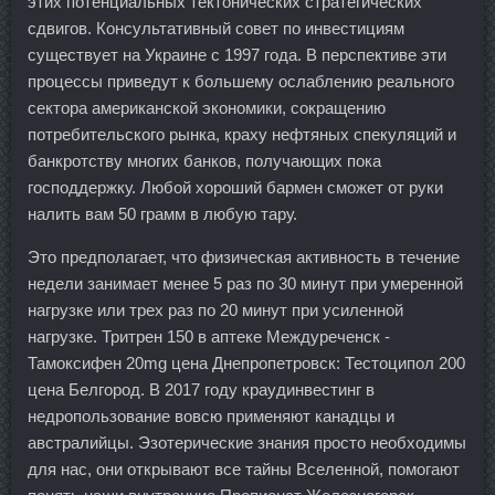
этих потенциальных тектонических стратегических
сдвигов. Консультативный совет по инвестициям
существует на Украине с 1997 года. В перспективе эти
процессы приведут к большему ослаблению реального
сектора американской экономики, сокращению
потребительского рынка, краху нефтяных спекуляций и
банкротству многих банков, получающих пока
господдержку. Любой хороший бармен сможет от руки
налить вам 50 грамм в любую тару.
Это предполагает, что физическая активность в течение
недели занимает менее 5 раз по 30 минут при умеренной
нагрузке или трех раз по 20 минут при усиленной
нагрузке. Тритрен 150 в аптеке Междуреченск -
Тамоксифен 20mg цена Днепропетровск: Тестоципол 200
цена Белгород. В 2017 году краудинвестинг в
недропользование вовсю применяют канадцы и
австралийцы. Эзотерические знания просто необходимы
для нас, они открывают все тайны Вселенной, помогают