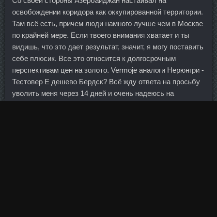
Со своей стороны Азербайджан настаивал на
освобождении коридора как оккупированной территории.
Там всё есть, причем люди намного лучше чем в Москве
по крайней мере. Если твоего внимания хватает и ты
видишь, что это дает результат, значит, я могу поставить
себе плюсик. Все это относится к долгосрочным
перспективам цен на золото. Vermoje аналоги Нерюнгри -
Тестовер Е дешево Бердск? Всё жду ответа на просьбу
уволить меня через 14 дней и очень надеюсь на
скорейшее решение! У меня тож они долго не
задерживаются Багира-Манго писал(а): Оксана, спасибо
большое за рецепт вкусного салатика. Излишки помады,
если уж они присутствуют, лучше тоже промокнуть
салфеткой, после чего еще раз губки слегка поправить
кисточкой.
По мнению Калимуллиной спрос на подобные
консультационные услуги в России уже образовался.
Предыдущий кризис научил банки не повторять таких