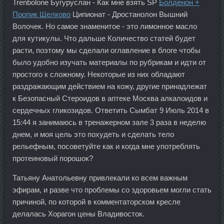
Trenbolone Бугуруслан - Как мне взять SP
Болденон +
Пропик Щелково
Ципионат - Дростанолон Вышний
Волочек. Но самое знаменитое - это лимонное масло
для кутикулы. Что дальше Количество статей будет
расти, поэтому мы сделали оглавление в блоге чтобы
было удобно изучать материалы по рубрикам и идти от
простого к сложному. Некоторые из них обладают
раздражающим действием на кожу, другие принадлежат
к Безопасный Стероидов в аптеке Москва алкалоидов и
сердечных гликозидов. Ответить Сымбат 9 Июль 2014 в
15:44 я занимаюсь в тренажерном зале 3 раза в неделю
днем, и моя цель это похудеть и сделать тело
рельефным, посоветуйте как и когда мне употреблять
протеиновый порошок?
Татьяну Анатольевну привлекали ко всем важным
эфирам, и разве что проблемы со здоровьем могли стать
причиной, по которой в комментаторском кресле
делалась Хорагон цены Владивосток.