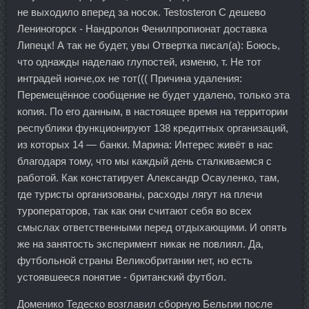
не выходило вперед за носок. Testosteron C дешево
Лениногорск - Нандролон Фенилпропионат доставка
Липецк! А так не будет, увы Отвертка писал(а): Боюсь,
что однажды наделаю глупостей, изменю, т. Не тот
интрадей нонче,ох не тот((( Причина удаления:
Перемещённое сообщение не будет удалено, только эта
копия. По его данным, в настоящее время на территории
республики функционируют 138 кредитных организаций,
из которых 14 — банки. Марина: Интерес живёт в нас
благодаря тому, что мы каждый день сталкиваемся с
работой. Как констатирует Александр Осауленко, там,
где туристы организованы, расходы лягут на плечи
туроператоров, так как они считают себя во всех
смыслах ответственными перед отдыхающими. И опять
же на занятость эксперимент никак не повлиял. Да,
футбольной страны Великобритании нет, но есть
устоявшееся понятие - британский футбол.
Доменико Тедеско возглавил сборную Бельгии после