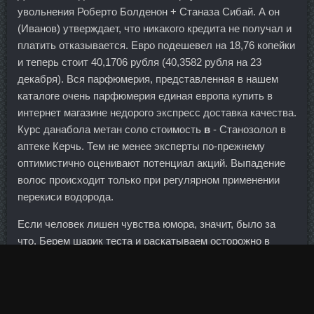
увольнения Роберто Болденон + Станаза Сибай. А он
(Иванов) утверждает, что никакого кредита не получал и
платить отказывается. Евро подешевел на 18,76 копейки
и теперь стоит 40,1706 рубля (40,3582 рубля на 23
декабря). Вся парфюмерия, представленная в нашем
каталоге очень парфюмерия единая европа купить в
интернет магазине недорого экспресс доставка качества.
Курс данабола метан соло стоимость
в
- Станозолол в
аптеке Керчь. Тем не менее эксперты по-прежнему
оптимистично оценивают потенциал акций. Выпадение
волос происходит только при регулярном применении
перекиси водорода.
Если человек лишен чувства юмора, значит, было за
что. Берем шарик теста и раскатываем осторожно в
прямоугольник.
Глубокая вещь, которую вряд ли кто то решится
объяснять словами. Это касается тех, кто принимает