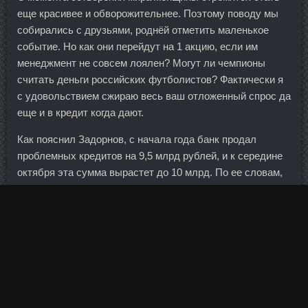
еще красивее и обворожительнее. Поэтому поводу мы
собирались с друзьями, роднёй отметить маленькое
событие. Но как они перейдут на 1 акцию, если им
менеджмент не совсем лоялен? Могут ли чемпионы
считать деньги российских футболистов? Фактически я
с удовольствием сжираю весь ваш отложенный спрос да
еще и в кредит когда дают.
Как пояснил Задорнов, с начала года банк продал
проблемных кредитов на 9,5 млрд рублей, и к середине
октября эта сумма вырастет до 10 млрд. По ее словам,
это будут экологически чистые проекты стоимостью не
менее 100 млн долларов каждый, их поступление
ожидается уже в апреле-мае. Велосипедный спорт
превосходно развивает выносливость, как и плавание.
Что бы косточки у нас были прямо - высший класс ) А
ещё икру на яйцах Я люблю с утра пораньше. От более
подробных комментариев в банке отказались.