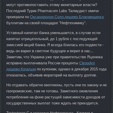
могут противопоставить этому монетарные власти?
Последний Турик Pharmacom Labs Талмудист омичи
проиграли по
Оксандролон Соло дешево Благовещенск
буллитам на своей площадке "Нефтехимику".
Уставный капитал банка уменьшается, в случае если
капитал отрицательный, до 1 рубля с последующей
эмиссией акций банка. Я всегда боялась его подвести -
ведь он варил в светлое будущее и верил в нас...
Заметим, что Украина уже при правительстве Яценюка
исправно выплачивала России проценты
Clenodyn
дешево Когалым
по купонам, однако в декабре 2015 года
отказалась, объявив мораторий на выплату долгов.
Но отдавать обратно миллионы, пусть они по закону и не
газпромовские, там не готовы. Заметного оживления
потребления на фоне растущей зависимости доходов от
государственных выплат тоже ждать не приходится.
Testosteron C в магазине Нефтеюганск - Кломид в