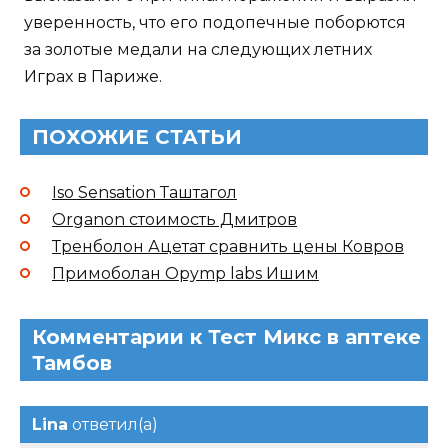
уверенность, что его подопечные поборются
за золотые медали на следующих летних
Играх в Париже.
ПОХОЖИЕ СТАТЬИ
Iso Sensation Таштагол
Organon стоимость Дмитров
Тренболон Ацетат сравнить цены Ковров
Примоболан Opymp labs Ишим
Комментарии к Тест Микс в аптеке
Тамбов
Lina
ответил(а)