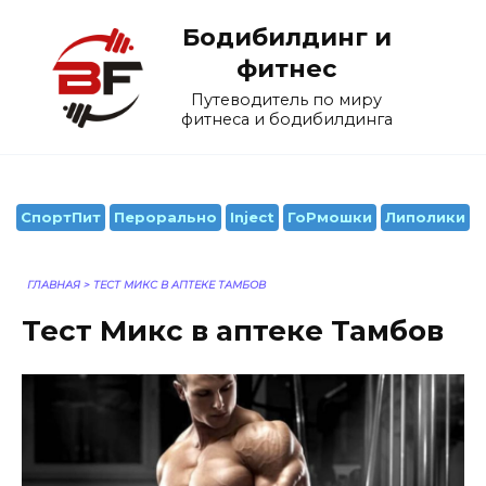
Перейти
Бодибилдинг и
к
содержанию
фитнес
Путеводитель по миру
фитнеса и бодибилдинга
СпортПит
Перорально
Inject
ГоРмошки
Липолики
ГЛАВНАЯ
>
ТЕСТ МИКС В АПТЕКЕ ТАМБОВ
Тест Микс в аптеке Тамбов