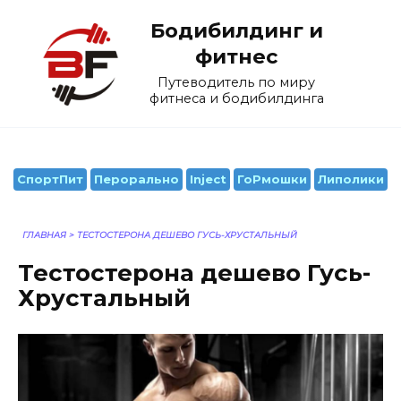
Перейти
Бодибилдинг и
к
содержанию
фитнес
Путеводитель по миру
фитнеса и бодибилдинга
СпортПит
Перорально
Inject
ГоРмошки
Липолики
ГЛАВНАЯ
>
ТЕСТОСТЕРОНА ДЕШЕВО ГУСЬ-ХРУСТАЛЬНЫЙ
Тестостерона дешево Гусь-
Хрустальный